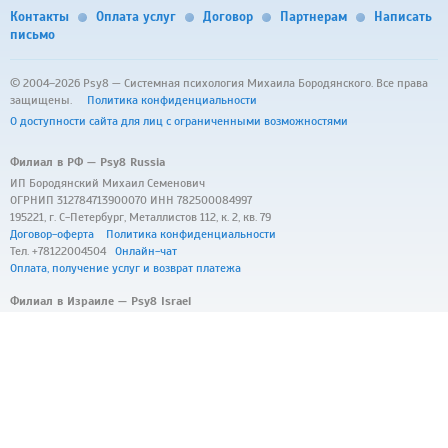
Контакты
Оплата услуг
Договор
Партнерам
Написать
письмо
© 2004–2026 Psy8 — Системная психология Михаила Бородянского.
Все права
защищены.
Политика конфиденциальности
О доступности сайта для лиц с ограниченными возможностями
Филиал в РФ — Psy8 Russia
ИП Бородянский Михаил Семенович
ОГРНИП 312784713900070 ИНН 782500084997
195221, г. С-Петербург, Металлистов 112, к. 2, кв. 79
Договор-оферта
Политика конфиденциальности
Тел. +78122004504
Онлайн-чат
Оплата, получение услуг и возврат платежа
Филиал в Израиле — Psy8 Israel
Osek Murshe Mikhail Borodyanskiy
Business ID: 345080063
Hemda 14-7, Haifa, 3508430, Israel
Contract
Privacy Policy
Tel. +972507800633
Online-chat
Payment, delivery and refund