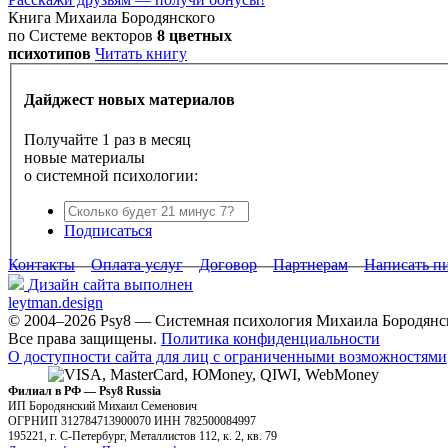
Книга Михаила Бородянского
по Системе векторов
8 цветных
психотипов
Читать книгу
Дайджест новых материалов
Получайте 1 раз в месяц
новые материалы
о системной психологии:
Подписаться
Контакты
Оплата услуг
Договор
Партнерам
Написать п
Дизайн сайта выполнен
leytman.design
© 2004–2026 Psy8 — Системная психология Михаила Бородянс
Все права защищены.
Политика конфиденциальности
О доступности сайта для лиц с ограниченными возможностями
Филиал в РФ — Psy8 Russia
ИП Бородянский Михаил Семенович
ОГРНИП 312784713900070 ИНН 782500084997
195221, г. С-Петербург, Металлистов 112, к. 2, кв. 79