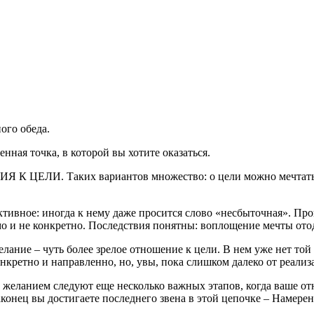
ого обеда.
енная точка, в которой вы хотите оказаться.
И. Таких вариантов множество: о цели можно мечтать, ее 
тивное: иногда к нему даже просится слово «несбыточная». Прои
емо и не конкретно. Последствия понятны: воплощение мечты отод
лание – чуть более зрелое отношение к цели. В нем уже нет той
нкретно и направленно, но, увы, пока слишком далеко от реализ
 желанием следуют еще несколько важных этапов, когда ваше от
конец вы достигаете последнего звена в этой цепочке – Намерен