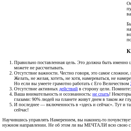
Оп
п
в
Бы
на
в
по
К
Правильно поставленная цель. Это должна быть именно цел
можете не рассчитывать.
Отсутствие важности. Честно говоря, это самое сложное, к
Желать, не желая, хотеть, не хотя, намереваться, не наме
Но если вы умеете грамотно работать с Его Величеством
Отсутствие активных
действий
в сторону цели. Помните:
Ваша внимательность и осознанность:
не спать
! Некоторы
глазами: 90% людей на планете живут днем в таком же глу
И последнее — включенность в «здесь и сейчас». Тут и т
сейчас!
Научившись управлять Намерением, вы наконец-то почувствуете,
нужном направлении. Не об этом ли вы МЕЧТАЛИ всю свою с