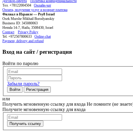
Договор-оферта
Политика конфиденциальности
Тел. +78122004504
Онлайн-чат
Оплата, получение услуг и возврат платежа
Филиал в Израиле — Psy8 Israel
Osek Murshe Mikhail Borodyanskiy
Business ID: 345080063
Hemda 14-7, Haifa, 3508430, Israel
Contract
Privacy Policy
Tel. +972507800633
Online-chat
Payment, delivery and refund
Вход на сайт / регистрация
Войти по паролю
Забыли пароль?
Войти
Регистрация
или
Получить мгновенную ссылку для входа
Не помните (не знаете
Получите мгновенную ссылку для входа
Получить ссылку