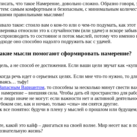
исать, что такое Намерение, довольно сложно. Образно говоря, 
утем: самым комфортным и безопасным, с минимальным количеств
ашими правильными мыслями!
вало такое: стоило вам о ком-то или о чем-то подумать, как эт
верняка относили это к случайностям (или удаче) и вскоре забы
оспроизводить то состояние и поток мыслей, потому что именно
дходе оно способно надолго подружить вас с удачей.
акие мысли помогают сформировать намерение?
ь, а не способ ее достижения. Если ваши цели звучат как «купит
огда речь идет о серьезных целях. Если мне что-то нужно, то для
реваясь… тьфу!
Запасным Вариантом
, то способны за несколько минут свести в
 намерение – внешняя сила. Чтобы дать ей пространство для раб
е люди иначе не могут: если важности нет и активной деятельно
боком сне, как и ночью, только «сны» им снятся другие.
ак все понятно: будучи в плену у мыслей о прошлом или будущем,
 какой это кайф – двигаться на своей волне. Мир несет вас в п
ознательную жизнь?