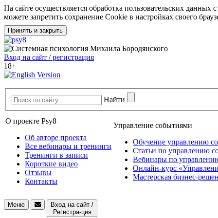
На сайте осуществляется обработка пользовательских данных с
можете запретить сохранение Cookie в настройках своего брауз
Принять и закрыть
Вход на сайт / регистрация
18+
Найти
О проекте Psy8
Управление событиями
Об авторе проекта
Обучение управлению с
Все вебинары и тренинги
Статьи по управлению с
Тренинги в записи
Вебинары по управлени
Короткие видео
Онлайн-курс «Управлени
Отзывы
Мастерская бизнес-реше
Контакты
Toggle
Меню
Вход
на сайт
/
navigation
Рег
истра
-
ция