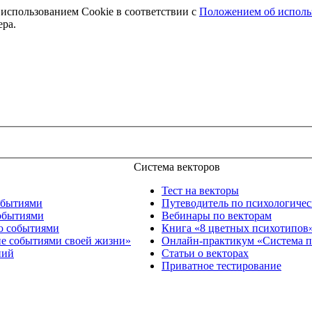
 использованием Cookie в соответствии с
Положением об использ
ера.
Система векторов
Тест на векторы
обытиями
Путеводитель по психологиче
обытиями
Вебинары по векторам
ю событиями
Книга «8 цветных психотипов
е событиями своей жизни»
Онлайн-практикум «Система п
ний
Статьи о векторах
Приватное тестирование