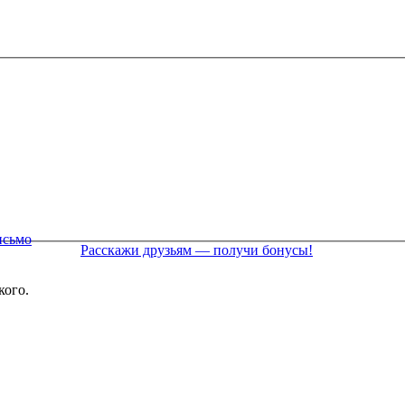
исьмо
Расскажи друзьям — получи бонусы!
кого.