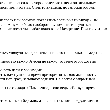
это внешняя сила, которая ведет вас к цели оптимальным
ом препятствий. Сила-то внешняя, но запускается она
от человек или событие появлялись словно из ниоткуда? Вы
вали. А нужно было наоборот – запомнить и научиться
 в такие моменты срабатывало ваше Намерение. При грамотном
ь», «получить», «достичь» и т.п., то ни на какое намерение
 меня это важно. А если не важно, то зачем этого хотеть?
ажность цели к минимуму.
оты, вам нужно на время притормозить свою активность.
сти нет, сразу засыпают бедняги. Не всегда с закрытыми
 вы не создадите Намерение, – оно ведь действует прямо
отоке мягко и бережно, а вы лишь немного подруливаете в