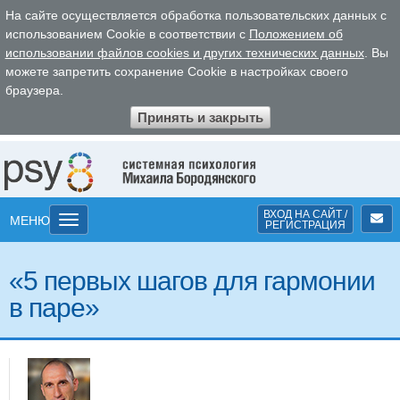
На сайте осуществляется обработка пользовательских данных с
использованием Cookie в соответствии с
Положением об
использовании файлов cookies и других технических данных
. Вы
можете запретить сохранение Cookie в настройках своего
браузера.
Принять и закрыть
ВХОД
НА САЙТ
/
Toggle
МЕНЮ
РЕГ
ИСТРА
ЦИЯ
navigation
«5 первых шагов для гармонии
в паре»