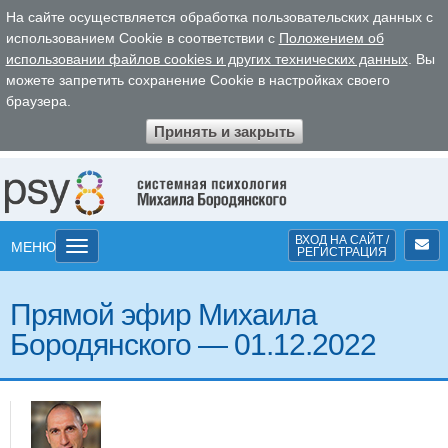
На сайте осуществляется обработка пользовательских данных с
использованием Cookie в соответствии с
Положением об
использовании файлов cookies и других технических данных
. Вы
можете запретить сохранение Cookie в настройках своего
браузера.
Принять и закрыть
ВХОД
НА САЙТ
/
Toggle
МЕНЮ
РЕГ
ИСТРА
ЦИЯ
navigation
Прямой эфир Михаила
Бородянского — 01.12.2022