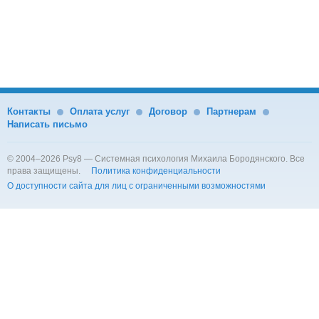
Контакты
Оплата услуг
Договор
Партнерам
Написать письмо
© 2004–2026 Psy8 — Системная психология Михаила Бородянского.
Все
права защищены.
Политика конфиденциальности
О доступности сайта для лиц с ограниченными возможностями
Филиал в РФ — Psy8 Russia
ИП Бородянский Михаил Семенович
ОГРНИП 312784713900070 ИНН 782500084997
195221, г. С-Петербург, Металлистов 112, к. 2, кв. 79
Договор-оферта
Политика конфиденциальности
Тел. +78122004504
Онлайн-чат
Оплата, получение услуг и возврат платежа
Филиал в Израиле — Psy8 Israel