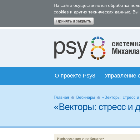
На сайте осуществляется обработка поль
cookies и других технических данных
. Вы
Принять и закрыть
О проекте Psy8
Управление 
Главная
Вебинары
«Векторы: стресс и
«Векторы: стресс и
Информация о вебинаре: