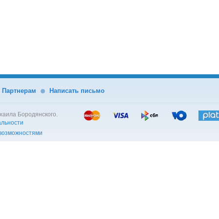
Партнерам
Написать письмо
хаила Бородянского.
альности
 возможностями
Филиал в Израиле — Psy8 Israel
Osek Murshe Mikhail Borodyanskiy
Business ID: 345080063
. 79
Hemda 14-7, Haifa, 3508430, Israel
ти
Contract
Privacy Policy
Tel. +972507800633
Online-chat
Payment, delivery and refund