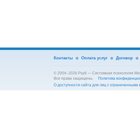
Контакты
Оплата услуг
Договор
© 2004–2026 Psy8 — Системная психология Ми
Все права защищены.
Политика конфиденци
О доступности сайта для лиц с ограниченными
Филиал в РФ — Psy8 Russia
ИП Бородянский Михаил Семенович
ОГРНИП 312784713900070 ИНН 782500084997
195221, г. С-Петербург, Металлистов 112, к. 2, кв
Договор-оферта
Политика конфиденциальнос
Тел. +78122004504
Онлайн-чат
Оплата, получение услуг и возврат платежа