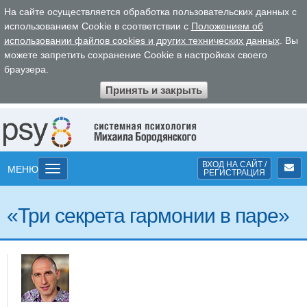
На сайте осуществляется обработка пользовательских данных с
использованием Cookie в соответствии с
Положением об
использовании файлов cookies и других технических данных
. Вы
можете запретить сохранение Cookie в настройках своего
браузера.
Принять и закрыть
ВХОД
НА САЙТ
/
Toggle
МЕНЮ
РЕГ
ИСТРА
ЦИЯ
navigation
«Три секрета гармонии в паре»